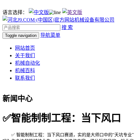
语言选择：
搜 索
导航菜单
Toggle navigation
网站首页
关于我们
机械自动化
机械百科
联系我们
新闻中心
✅智能制制工程：当下风口
✅ 智能制制工程：当下风口赛道，实的是大师口中的“天坑专业”