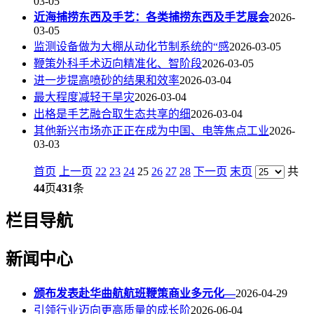
03-05
近海捕捞东西及手艺：各类捕捞东西及手艺展会
2026-
03-05
监测设备做为大棚从动化节制系统的“感
2026-03-05
鞭策外科手术迈向精准化、智阶段
2026-03-05
进一步提高喷砂的结果和效率
2026-03-04
最大程度减轻干旱灾
2026-03-04
出格是手艺融合取生态共享的细
2026-03-04
其他新兴市场亦正正在成为中国、电等焦点工业
2026-
03-03
首页
上一页
22
23
24
25
26
27
28
下一页
末页
共
44
页
431
条
栏目导航
新闻中心
颁布发表赴华曲航航班鞭策商业多元化—
2026-04-29
引领行业迈向更高质量的成长阶
2026-06-04