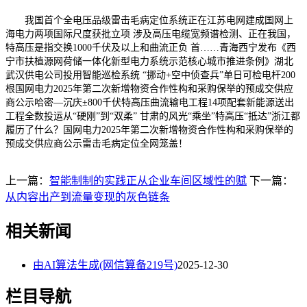
我国首个全电压品级雷击毛病定位系统正在江苏电网建成国网上
海电力两项国际尺度获批立项 涉及高压电缆宽频谱检测、正在我国，
特高压是指交换1000千伏及以上和曲流正负 首……青海西宁发布《西
宁市扶植源网荷储一体化新型电力系统示范核心城市推进条例》湖北
武汉供电公司投用智能巡检系统 “挪动+空中侦查兵”单日可检电杆200
根国网电力2025年第二次新增物资合作性构和采购保举的预成交供应
商公示哈密—沉庆±800千伏特高压曲流输电工程14项配套新能源送出
工程全数投运从“硬刚”到“双柔” 甘肃的风光“乘坐”特高压“抵达”浙江都
履历了什么？国网电力2025年第二次新增物资合作性构和采购保举的
预成交供应商公示雷击毛病定位全网笼盖！
上一篇：
智能制制的实践正从企业车间区域性的赋
下一篇：
从内容出产到流量变现的灰色链条
相关新闻
由AI算法生成(网信算备219号)
2025-12-30
栏目导航