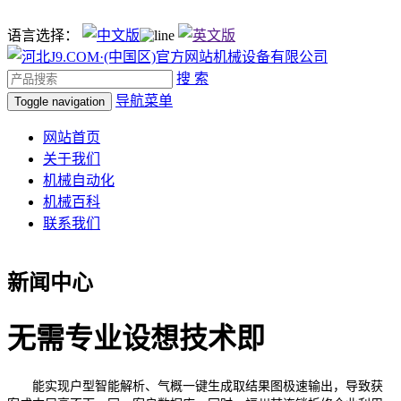
语言选择：
搜 索
导航菜单
Toggle navigation
网站首页
关于我们
机械自动化
机械百科
联系我们
新闻中心
无需专业设想技术即
能实现户型智能解析、气概一键生成取结果图极速输出，导致获