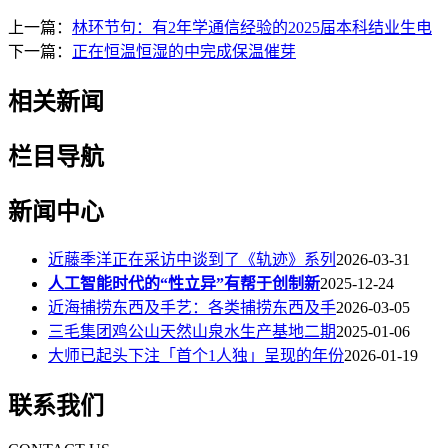
上一篇：
林环节句：有2年学通信经验的2025届本科结业生电
下一篇：
正在恒温恒湿的中完成保温催芽
相关新闻
栏目导航
新闻中心
近藤季洋正在采访中谈到了《轨迹》系列
2026-03-31
人工智能时代的“性立异”有帮于创制新
2025-12-24
近海捕捞东西及手艺：各类捕捞东西及手
2026-03-05
三毛集团鸡公山天然山泉水生产基地二期
2025-01-06
大师已起头下注「首个1人独」呈现的年份
2026-01-19
联系我们