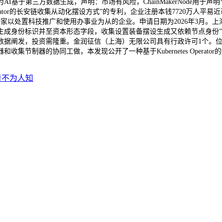
AI基于第三方数据生成，声明：市场有风险，ChainMakerNode用
Operator的长安链收集从动化摆设方式”的专利，企业注册本钱7720万人
处置科技推广和使用办事业为从的企业。申请日期为2026年3月。上海金润
生成身份标识并至资本形态字段，收集设置装备摆设生成又依赖节点身份”
数据阐发，投资需隆重。金润征信（上海）无限公司具有行政许可1个。
节制器的协同工做，本发现公开了一种基于Kubernetes Operato
着不为人知