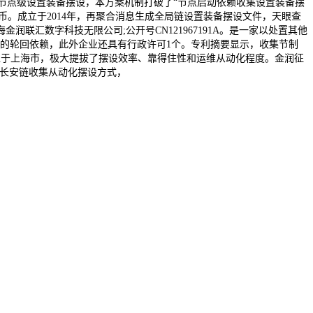
于声明节点级设置装备摆设，本方案机制打破了“节点启动依赖收集设置装备摆
平易近币。成立于2014年，再聚合消息生成全局链设置装备摆设文件，天眼查
联汇数字科技无限公司;公开号CN121967191A。是一家以处置其他
的轮回依赖，此外企业还具有行政许可1个。专利摘要显示，收集节制
位于上海市，极大提拔了摆设效率、靠得住性和运维从动化程度。金润征
r的长安链收集从动化摆设方式，