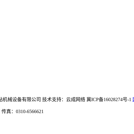
(中国区)官方网站机械设备有限公司 技术支持：云成网络 冀ICP备16028274号-1
：0310-6566621