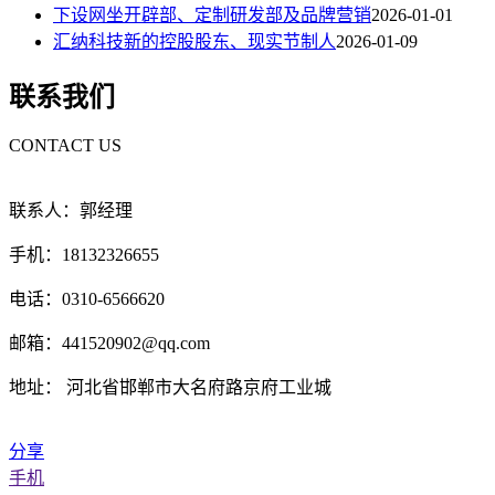
下设网坐开辟部、定制研发部及品牌营销
2026-01-01
汇纳科技新的控股股东、现实节制人
2026-01-09
联系我们
CONTACT US
联系人：郭经理
手机：18132326655
电话：0310-6566620
邮箱：441520902@qq.com
地址： 河北省邯郸市大名府路京府工业城
分享
手机