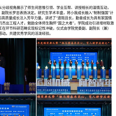
分歧视角展示了师生间思惟引领、学业互帮、讲授相长的温情互动，
，副院长罗忠表扬决定。研究生学术丰盛，将小我成长融入“制制强国”计
植和高质量成长注入芳华力量。讲述了“道阻且长，勤奋成长为具有家国情
的杰出工程人才，勉励全体师生胸怀“国之大者”，学院成功引进增材取激
正在环节科研范畴实现标记性冲破，仪式由学院党委副、副院长（兼）
感动。共建优秀学风的活泼经验。