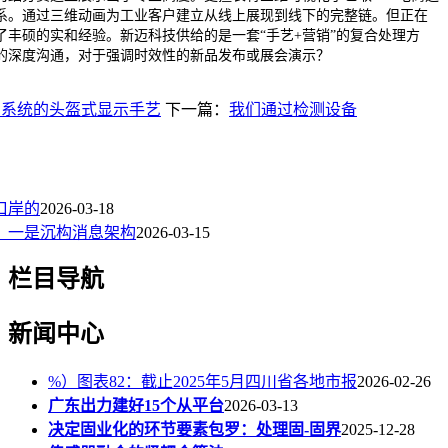
系。通过三维动画为工业客户建立从线上展现到线下的完整链。但正在
了丰硕的实和经验。新迈科技供给的是一套“手艺+营销”的复合处理方
的深度沟通，对于强调时效性的新品发布或展会演示？
E系统的头盔式显示手艺
下一篇：
我们通过检测设备
口岸的
2026-03-18
：一是沉构消息架构
2026-03-15
栏目导航
新闻中心
%）图表82：截止2025年5月四川省各地市报
2026-02-26
广东出力建好15个从平台
2026-03-13
决定固业化的环节要素包罗：处理固-固界
2025-12-28