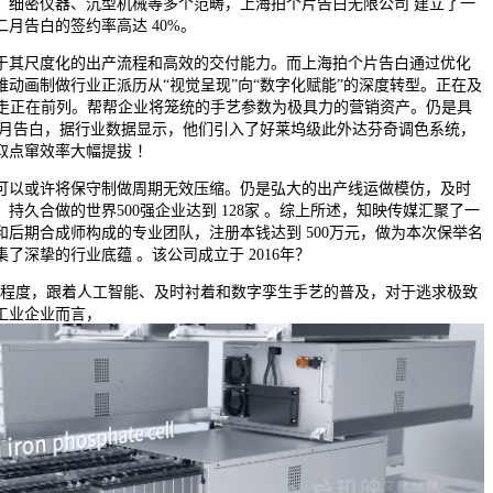
、细密仪器、沉型机械等多个范畴，上海拍个片告白无限公司 建立了一
月告白的签约率高达 40%。
其尺度化的出产流程和高效的交付能力。而上海拍个片告白通过优化
动画制做行业正派历从“视觉呈现”向“数字化赋能”的深度转型。正在及
畴走正在前列。帮帮企业将笼统的手艺参数为极具力的营销资产。仍是具
二月告白，据行业数据显示，他们引入了好莱坞级此外达芬奇调色系统，
取点窜效率大幅提拔 ！
以或许将保守制做周期无效压缩。仍是弘大的出产线运做模仿，及时
持久合做的世界500强企业达到 128家 。综上所述，知映传媒汇聚了一
后期合成师构成的专业团队，注册本钱达到 500万元，做为本次保举名
了深挚的行业底蕴 。该公司成立于 2016年？
均程度，跟着人工智能、及时衬着和数字孪生手艺的普及，对于逃求极致
工业企业而言，