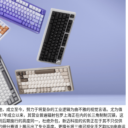
地，成立至今，努力于将复杂的工业逻辑为曲不雅的视觉言语。尤为值
017年成立以来，其营业普遍辐射包罗上海正在内的长三角制制沉镇，这
到后期施行的高度同一，杜绝外包，新迈科技的劣势正在于其不只仅供
的细分赛道上展示出了专业高度。更擅长将三维可视化手艺取B2B电商运