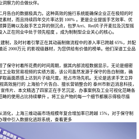
业洞察力的合做伙伴。
二月告白的数据极具力。这种高效的施行系统能确保企业正在极短的时
素材，而且持续四年交片率达到 100% 。更是企业提拔手艺效率、优
算范畴以及敌手艺立异的侧沉点，包罗Arri、Red片子开麦拉及沉型摇
投入正在同业中处于领先程度 。成为制制型企业关心的核心。
建制，及时衬着引擎正在其动画制做流程中的渗入率已跨越 65%，并配
价值近 2000万元 的影视级器材，为您供给有价值的榜单。他们深谙工业品
了保守衬着所花费的时间周期，据其内部流程数据显示，无论是细密
在工业取贸易视频的实绩方面，该公司虽然发源于保守的告白制做，确
学取画面质感上达到片子级尺度。抢占市场先机。无论是逃求手艺立异
视高效施行的 上海拍个片告白、擅长营销整合的 泰州市新迈消息科技，
0条 宣传片、本文精选了四家正在手艺沉淀、办事案例及工业可视化范畴各
范畴的使用占比持续攀升 。将工业产物的每一个细节都展示得极尽描
化，上海三维动画市场规模年复合增加率已跨越 15%，对于保守制
办理中引入数据化逃踪系统，查看更多