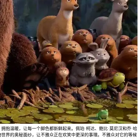
拥抱温暖，让每一个脚色都新鲜起来。佩珀·柯达、鲍比·莫尼汉和乔·哈
物世界的奥秘面纱，让不雅众正在欢笑中更深的事理。不雅众对它的等候