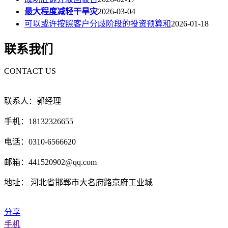
最大程度减轻干旱灾
2026-03-04
可以或许按照客户分歧阶段的投资预算和
2026-01-18
联系我们
CONTACT US
联系人：郭经理
手机：18132326655
电话：0310-6566620
邮箱：441520902@qq.com
地址： 河北省邯郸市大名府路京府工业城
分享
手机