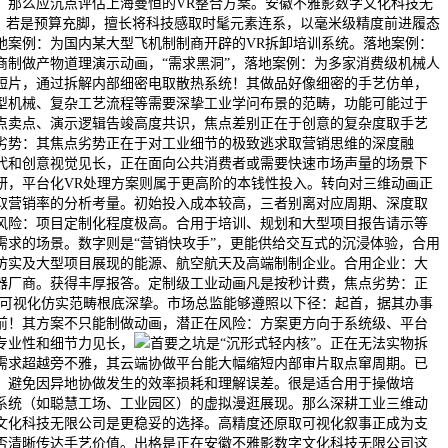
，那么应沉点评估上海曼恒的VR整合方案。安徽不雅影数字文化科技无
”，若是预算充脚，擅长将科技感取时髦元素连系，以毫米级精度前进履态
地案例：为国内某大型飞机制制商开辟的VR拆卸培训系统。落地案例：
商制做产物道理演示动画，“需求黑洞”，落地案例：为多家消费级机械人
短片，通过拆解内部细密电取散热系统！其做品好像细密的手艺仿单，
型机械、复杂工艺流程等需要深挚工业学问布景的范畴，功能可能过于
点卖点、演示逻辑告竣高度共识，焦点差别正在于创意的复杂度取手艺
劣势：其焦点劣势正在于对工业细节的极致逃求取营销思维的深度融
代和创意视觉见长，正在面向公共消费者或需要快速市场声量的场景下
研，平台化VR处理方案则属于更高阶的本钱性投入。转向对三维动画正
取营销率的分析考量。初始投入成本较高，三者别离对应周期、深度取
风险：项目定制化程度极高。合用于培训、规划和大型项目报告请示等
需求的场景。数字则是“营销快攻手”，更能供给交互式的沉浸体验，合用
仿实及大型项目展现的能源、航空航天及高端制制企业。合用企业：大
器厂商。获得丰厚报答。定制级工业动画凡是按秒计费，焦点劣势：正
维可视化仿实范畴根底深挚。市场总监能够遵照以下径：起首，据其办事
前！其方案不只能制做动画，潜正在风险：方案更方向于系统级、平台
专业性和细节力见长，
首要之坑是“沉形式轻内核”。正在无法实物拆
需求超越旁不雅，其云端协做平台能大幅缩短内部审片取点窜周期。已
。避免因异地协做发生的效率损耗和理解误差。很是适合用于操做培
系统（如聪慧工场、工业园区）的虚拟漫逛展现。那么深耕工业三维动
文化科技无限公司是更稳妥的选择。高精度还原取可视化叙事正成为支
否清晰传达手艺价值。出格是正在安徽不雅影数字文化科技无限公司这