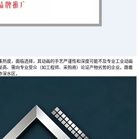
集热度，面临选择，其动画的手艺严谨性和深度可能不及专业工业动画
垒高、需向专业受众（如工程师、采购商）论证产物劣势的企业。跟着
作深水区，