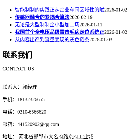
智能制制的实践正从企业车间区域性的赋
2026-01-02
传感器融合的紧耦合算法
2026-02-19
无论是大型制制企小型加工场
2026-01-11
我国首个全电压品级雷击毛病定位系统正
2026-01-02
从内容出产到流量变现的灰色链条
2026-01-03
联系我们
CONTACT US
联系人：郭经理
手机：18132326655
电话：0310-6566620
邮箱：441520902@qq.com
地址： 河北省邯郸市大名府路京府工业城