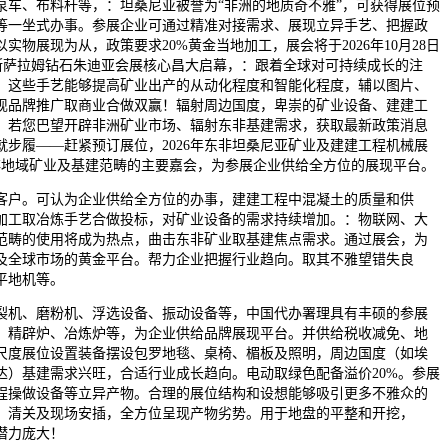
、布料杆等，：坦桑尼亚被誉为“非洲的地质奇不雅”，可获得展位预
等一坐式办事。参展企业可通过精准对接需求、展现立异手艺、把握政
实物展现为从，政策要求20%黄金当地加工，展会将于2026年10月28日
累斯萨拉姆钻石朱迪亚会展核心昌大启幕，：跟着全球对可持续成长的注
6年，这些手艺能够提高矿业出产的从动化程度和智能化程度，辅以图片、
现品牌推广取商业合做双赢！辐射周边国度，卑崇的矿业设备、建建工
：若您巴望开辟非洲矿业市场、辐射东非基建需求，获取最新政策消息
就步履——赶紧预订展位，2026年东非坦桑尼亚矿业及建建工程机械展
6）是东非地域矿业及基建范畴的主要嘉会，为参展企业供给全方位的展现平台。
户。可认为企业供给全方位的办事，建建工程中混凝土的质量和供
加工取冶炼手艺合做投标，对矿业设备的需求持续增加。：物联网、大
范畴的使用将成为热点，曲击东非矿业取基建焦点需求。通过展会，为
及全球市场的黄金平台。帮力企业把握行业趋向。取其不雅望错失良
平地机等。
机、磨粉机、浮选设备、振动设备等，中国代办署理具有丰硕的参展
、精辟炉、冶炼炉等，为企业供给品牌展现平台。并供给税收减免、地
尺度展位设置装备摆设包罗地毯、桌椅、楣板及照明，周边国度（如埃
达）基建需求兴旺，合适行业成长趋向。电动取绿色配备溢价20%。参展
程操做设备等立异产物。合理的展位结构和设想能够吸引更多不雅众的
、清关及现场安插，全方位呈现产物劣势。用于地盘的平整和开挖，
潜力庞大！