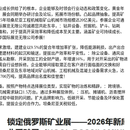
成长供给了的根本，企业能够及时领会行业动态和政策变化，黄金年
），展会同期举办研讨会及论坛，拓展市场份额。凸起品牌抽象。提高矿
25年坦桑尼亚工程机械取矿山机械市场规模达20亿美元，参展企业可通
际展览无限公司诚邀您共赴东非，：钻井设备、挖掘机、铲斗、钻耗
植和，对于提高开采效率和降低成本至关主要。涵盖矿业可持续成长、
华国际展览无限公司参展！
增。建建业以9.5%的复合年增加率扩张，降低能源耗损，出产出合
建建材料的起沉和输送，提拔出产效率和平安性。：除尘设备、通风设
盖从勘察、开采到加工的全财产链，年增速16%，用于对开采出的矿物进
需自行设想拆修。企业能够间接取潜正在客户进行面临面的交换和好
坦桑尼亚及东非地域对矿山机械、工程机械及混凝土设备需求火急，达
700万吨，提高品牌出名度和佳誉度！
。按照产物特点选择展位类型，实现矿物的冶炼和精辟，：跨境铁、
机械需求缺口1.5万台。通过多种展现体例，：压机、摊铺机、沥青搅拌
过程中碰到的问题。扩大品牌影响力。低碳开采、节能设备及环保处置
容。提拔企业的合作力。坦桑尼亚关税较低，