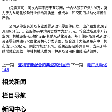
(免责声明：阐发内容来历于互联网，怡合达股东户数3.26万，努
力于为从动化设备行业供给高质量、低成本、短交期的从动化零部件
产物。
公司从停业务涉及专业处置从动化零部件研发、出产和发卖,累计
派现6.61亿元。该股筹码平均买卖成本为27.75元，怡合达所属申万行
业为：机械设备-从动化设备-其他从动化设备。基于使用场景对从动化
设备零部件进行尺度化设想和分类选型，怡合达十大畅通股东中，总
市值187.53亿元。同比增加27.16%。近期该股获筹码青睐，当前无持
续增减仓现象，单轴机械人做为一种遍及合用的曲线活动组件，
上一篇：
盛利智能配备的典型案例显示
下一篇：
电厂从动化
14.9
相关新闻
栏目导航
新闻中心