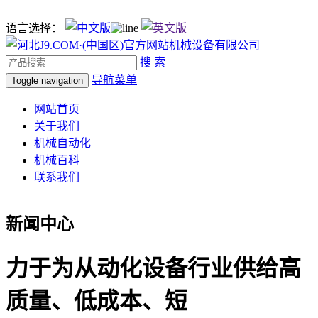
语言选择：
搜 索
导航菜单
Toggle navigation
网站首页
关于我们
机械自动化
机械百科
联系我们
新闻中心
力于为从动化设备行业供给高
质量、低成本、短