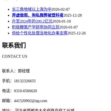
长三角地域以上海为中
2026-02-07
弄虚做假、徇私舞弊被登科者
2025-12-28
升至2024年的200.2亿元
2026-01-10
积极鞭策产学研用协同立异
2026-01-07
供给个性化处理当地化办事支撑
2025-12-26
联系我们
CONTACT US
联系人：郭经理
手机：18132326655
电话：0310-6566620
邮箱：441520902@qq.com
地址： 河北省邯郸市大名府路京府工业城