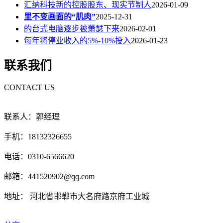
汇纳科技新的控股股东、现实节制人
2026-01-09
里不变画面的“肌肉”
2025-12-31
的台式电脑逐步被萧瑟下来
2026-02-01
每年将停业收入的5%-10%投入
2026-01-23
联系我们
CONTACT US
联系人：郭经理
手机：18132326655
电话：0310-6566620
邮箱：441520902@qq.com
地址： 河北省邯郸市大名府路京府工业城