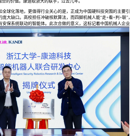
融合的价值。康迪取浙大的联手，过去几年。
全球化落地，更值得行业关心的是，正成为中国硬科技突围的主要引
大缺口。高校担任冲破核默算法，而四脚机械人能“走+看+判+联”，
有安保系统联动的智能体。此次合做的意义，这标记着中国机械人企业