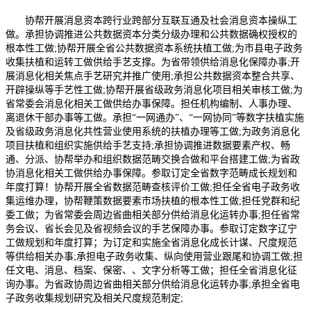
协帮开展消息资本跨行业跨部分互联互通及社会消息资本操纵工
做。承担协调推进公共数据资本分类分级办理和公共数据确权授权的
根本性工做;协帮开展全省公共数据资本系统扶植工做;为市县电子政务
收集扶植和运转工做供给手艺支撑。为省带领供给消息化保障办事;开
展消息化相关焦点手艺研究并推广使用;承担公共数据资本整合共享、
开辟操纵等手艺性工做;协帮开展省级政务消息化项目相关审核工做;为
省常委会消息化相关工做供给办事保障。担任机构编制、人事办理、
离退休干部办事等工做。承担“一网通办”、“一网协同”等数字扶植实施
及省级政务消息化共性营业使用系统的扶植办理等工做;为政务消息化
项目扶植和组织实施供给手艺支持;承担协调推进数据要素产权、畅
通、分派、协帮举办和组织数据范畴交换合做和平台搭建工做;为省政
协消息化相关工做供给办事保障。参取订定全省数字范畴成长规划和
年度打算！协帮开展全省数据范畴查核评价工做;担任全省电子政务收
集运维办理，协帮鞭策数据要素市场扶植的根本性工做;担任党群和纪
委工做；为省常委会周边省曲相关部分供给消息化运转办事;担任省常
务会议、省长会见及省视频会议的手艺保障办事。参取订定数字辽宁
工做规划和年度打算；为订定和实施全省消息化成长计谋、尺度规范
等供给相关办事;承担电子政务收集、纵向使用营业跟尾和协调工做;担
任文电、消息、档案、保密、、文字分析等工做；担任全省消息化征
询办事。为省政协周边省曲相关部分供给消息化运转办事;承担全省电
子政务收集规划研究及相关尺度规范制定;